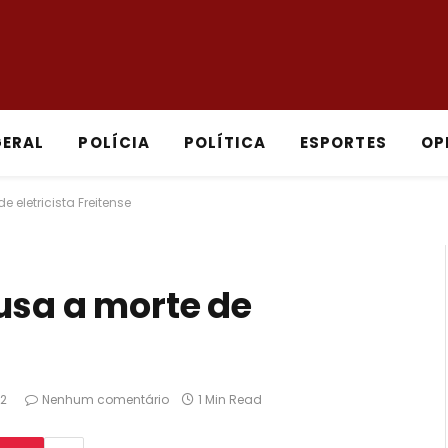
GERAL
POLÍCIA
POLÍTICA
ESPORTES
OP
 eletricista Freitense
usa a morte de
2
Nenhum comentário
1 Min Read