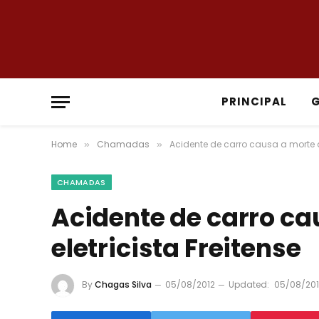
PRINCIPAL
Home
Chamadas
Acidente de carro causa a morte de
»
»
CHAMADAS
Acidente de carro ca
eletricista Freitense
By
Chagas Silva
05/08/2012
Updated:
05/08/201