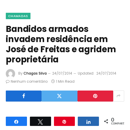
CHAMADAS
Bandidos armados
invadem residência em
José de Freitas e agridem
proprietária
By
Chagas Silva
24/07/2014
Updated:
24/07/2014
Nenhum comentário
1 Min Read
0
Compartilhar
Twittar
Pin
Compartilhar
COMPART.