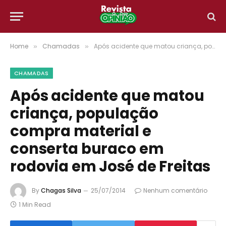
Home
Chamadas
Após acidente que matou criança, população compra material e conserta buraco em rodovia em José de Freitas
»
»
CHAMADAS
Após acidente que matou
criança, população
compra material e
conserta buraco em
rodovia em José de Freitas
By
Chagas Silva
25/07/2014
Nenhum comentário
1 Min Read