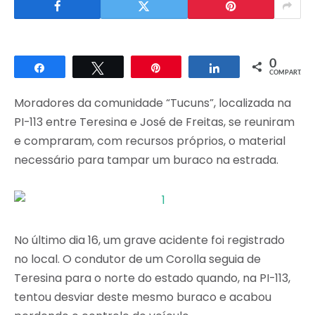
0
Compartilhar
Twittar
Pin
Compartilhar
COMPART.
Moradores da comunidade “Tucuns”, localizada na
PI-113 entre Teresina e José de Freitas, se reuniram
e compraram, com recursos próprios, o material
necessário para tampar um buraco na estrada.
No último dia 16, um grave acidente foi registrado
no local. O condutor de um Corolla seguia de
Teresina para o norte do estado quando, na PI-113,
tentou desviar deste mesmo buraco e acabou