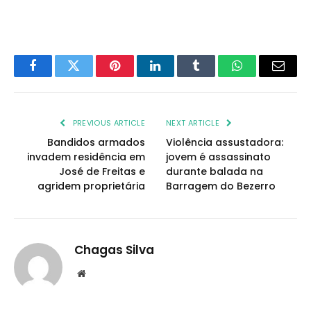
Facebook
Twitter
Pinterest
LinkedIn
Tumblr
WhatsApp
Email
PREVIOUS ARTICLE
NEXT ARTICLE
Bandidos armados
Violência assustadora:
invadem residência em
jovem é assassinato
José de Freitas e
durante balada na
agridem proprietária
Barragem do Bezerro
Chagas Silva
Website