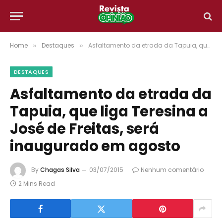
Home
Destaques
Asfaltamento da etrada da Tapuia, que liga Teresina a José de Freitas, será inaugurado em agosto
»
»
DESTAQUES
Asfaltamento da etrada da
Tapuia, que liga Teresina a
José de Freitas, será
inaugurado em agosto
By
Chagas Silva
03/07/2015
Nenhum comentário
2 Mins Read