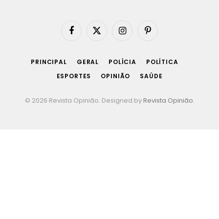
Facebook
X
Instagram
Pinterest
(Twitter)
PRINCIPAL
GERAL
POLÍCIA
POLÍTICA
ESPORTES
OPINIÃO
SAÚDE
© 2026 Revista Opinião. Designed by
Revista Opinião
.