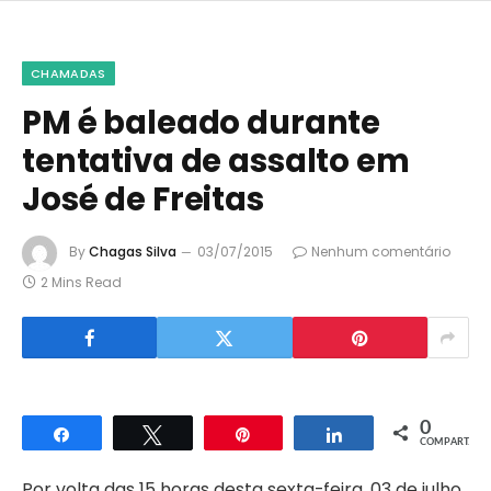
CHAMADAS
PM é baleado durante
tentativa de assalto em
José de Freitas
By
Chagas Silva
03/07/2015
Nenhum comentário
2 Mins Read
0
Compartilhar
Twittar
Pin
Compartilhar
COMPART.
Por volta das 15 horas desta sexta-feira, 03 de julho,