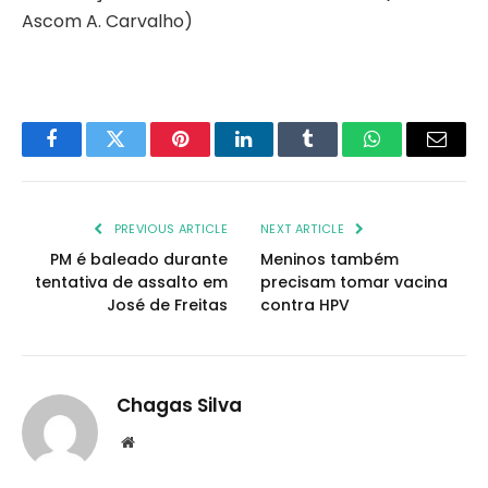
Ascom A. Carvalho)
Facebook
Twitter
Pinterest
LinkedIn
Tumblr
WhatsApp
Email
PREVIOUS ARTICLE
NEXT ARTICLE
PM é baleado durante
Meninos também
tentativa de assalto em
precisam tomar vacina
José de Freitas
contra HPV
Chagas Silva
Website