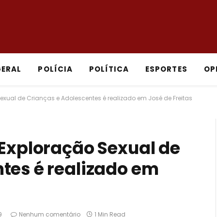
GERAL
POLÍCIA
POLÍTICA
ESPORTES
OP
exual de Crianças e Adolescentes é realizado em José de Freitas
 Exploração Sexual de
tes é realizado em
9
Nenhum comentário
1 Min Read