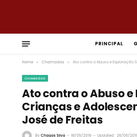
PRINCIPAL
Home
Chamadas
Ato contra o Abuso e Exploração S
»
»
CHAMADAS
Ato contra o Abuso e
Crianças e Adolescen
José de Freitas
By
Chagas Silva
18/05/2019
Updated:
26/05/201