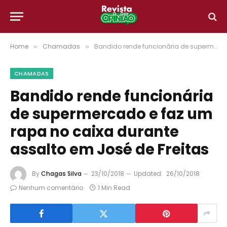
Home
Chamadas
Bandido rende funcionária de supermercado e faz um rapa no caixa durante assalto em José de Freitas
»
»
CHAMADAS
Bandido rende funcionária
de supermercado e faz um
rapa no caixa durante
assalto em José de Freitas
By
Chagas Silva
23/10/2018
Updated:
26/10/2018
Nenhum comentário
1 Min Read