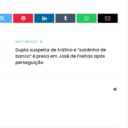
k
Twitter
Pinterest
LinkedIn
Tumblr
WhatsApp
Email
NEXT ARTICLE
Dupla suspeita de tráfico e “saidinha de
banco” é presa em José de Freitas após
perseguição
Websit