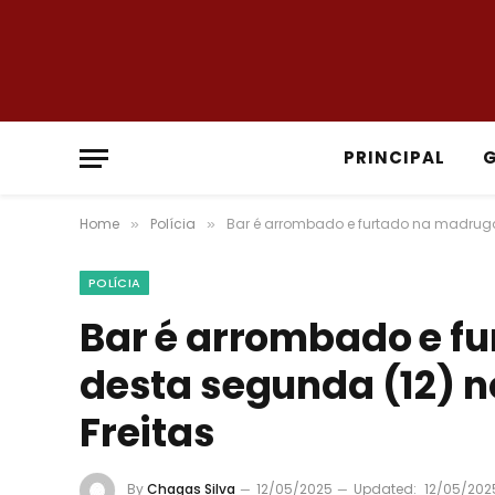
PRINCIPAL
Home
Polícia
Bar é arrombado e furtado na madrugad
»
»
POLÍCIA
Bar é arrombado e f
desta segunda (12) n
Freitas
By
Chagas Silva
12/05/2025
Updated:
12/05/202