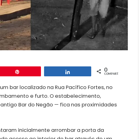
0
Pin
Compartilhar
COMPART.
m bar localizado na Rua Pacífico Fortes, no
rrombamento e furto. O estabelecimento,
antigo Bar do Negão — fica nas proximidades
ntaram inicialmente arrombar a porta da
do acesso ao interior do bar através de um