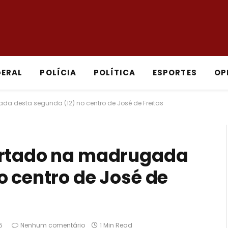
GERAL
POLÍCIA
POLÍTICA
ESPORTES
OP
a desta segunda (12) no centro de José de Freitas
urtado na madrugada
o centro de José de
5
Nenhum comentário
1 Min Read