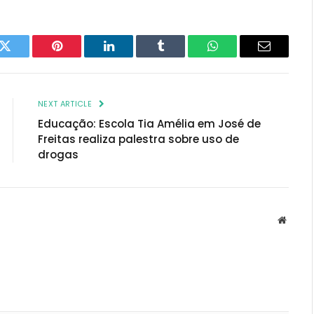
k
Twitter
Pinterest
LinkedIn
Tumblr
WhatsApp
Email
NEXT ARTICLE
Educação: Escola Tia Amélia em José de
Freitas realiza palestra sobre uso de
drogas
Websit