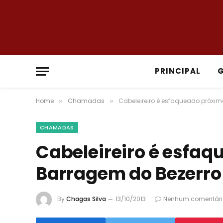
PRINCIPAL
Home
Chamadas
Cabeleireiro é esfaqueado próxim
»
»
CHAMADAS
Cabeleireiro é esfaq
Barragem do Bezerro 
By
Chagas Silva
13/10/2013
Nenhum comentári