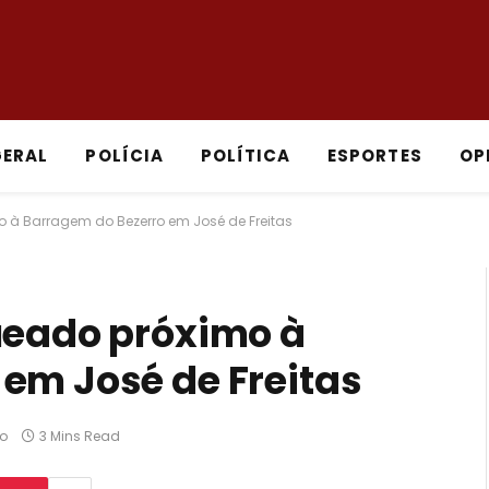
GERAL
POLÍCIA
POLÍTICA
ESPORTES
OP
o à Barragem do Bezerro em José de Freitas
ueado próximo à
em José de Freitas
o
3 Mins Read