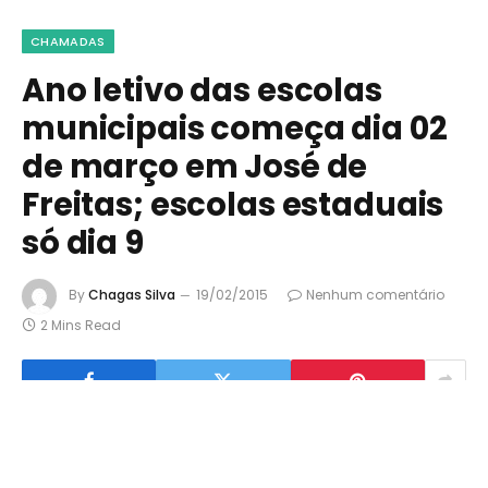
CHAMADAS
Ano letivo das escolas
municipais começa dia 02
de março em José de
Freitas; escolas estaduais
só dia 9
By
Chagas Silva
19/02/2015
Nenhum comentário
2 Mins Read
0
Compartilhar
Twittar
Pin
Compartilhar
COMPART.