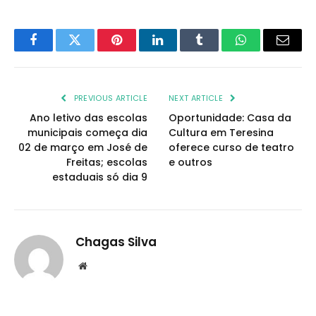
Facebook
Twitter
Pinterest
LinkedIn
Tumblr
WhatsApp
Email
PREVIOUS ARTICLE
NEXT ARTICLE
Ano letivo das escolas
Oportunidade: Casa da
municipais começa dia
Cultura em Teresina
02 de março em José de
oferece curso de teatro
Freitas; escolas
e outros
estaduais só dia 9
Chagas Silva
Website