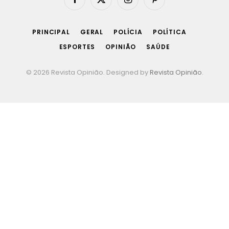
Facebook
X
Instagram
Pinterest
(Twitter)
PRINCIPAL
GERAL
POLÍCIA
POLÍTICA
ESPORTES
OPINIÃO
SAÚDE
© 2026 Revista Opinião. Designed by
Revista Opinião
.