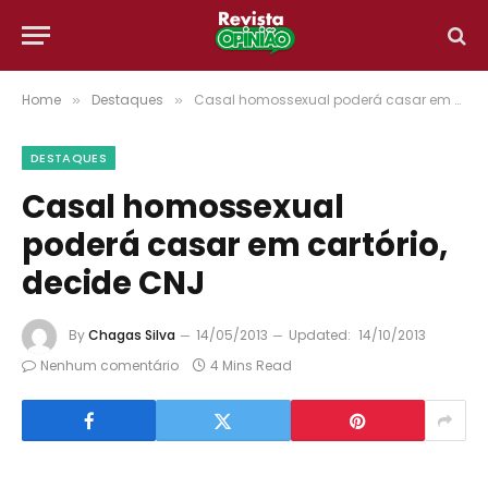
Home
Destaques
Casal homossexual poderá casar em cartório, decide CNJ
»
»
DESTAQUES
Casal homossexual
poderá casar em cartório,
decide CNJ
By
Chagas Silva
14/05/2013
Updated:
14/10/2013
Nenhum comentário
4 Mins Read