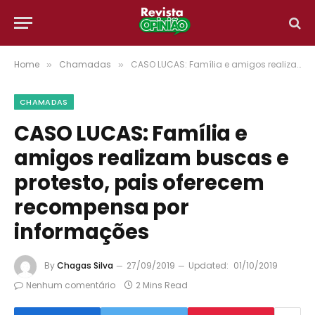
Home
Chamadas
CASO LUCAS: Família e amigos realizam buscas e protesto, pais oferecem recompensa por informações
»
»
CHAMADAS
CASO LUCAS: Família e
amigos realizam buscas e
protesto, pais oferecem
recompensa por
informações
By
Chagas Silva
27/09/2019
Updated:
01/10/2019
Nenhum comentário
2 Mins Read