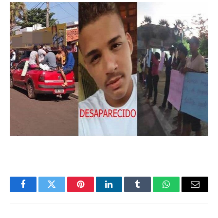
Facebook
Twitter
Pinterest
LinkedIn
Tumblr
WhatsApp
Email