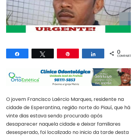
0
Compartilhar
Twittar
Pin
Compartilhar
COMPART.
O jovem Francisco Laércio Marques, residente na
cidade de Esperantina, região norte do Piauí, que há
vinte dias estava sendo procurado após
desaparecer naquela cidade e deixar familiares
desesperado, foi localizado no inicio da tarde desta