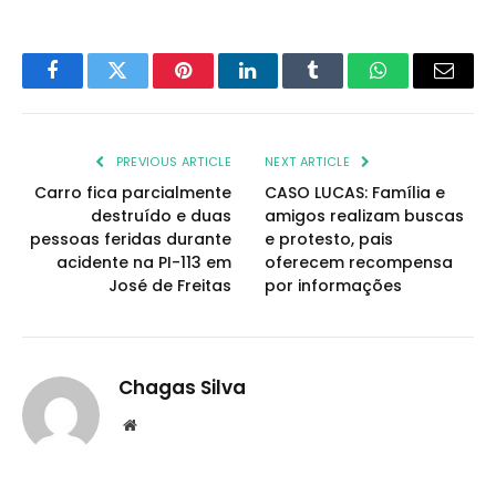
Facebook
Twitter
Pinterest
LinkedIn
Tumblr
WhatsApp
Email
PREVIOUS ARTICLE
NEXT ARTICLE
Carro fica parcialmente
CASO LUCAS: Família e
destruído e duas
amigos realizam buscas
pessoas feridas durante
e protesto, pais
acidente na PI-113 em
oferecem recompensa
José de Freitas
por informações
Chagas Silva
Website