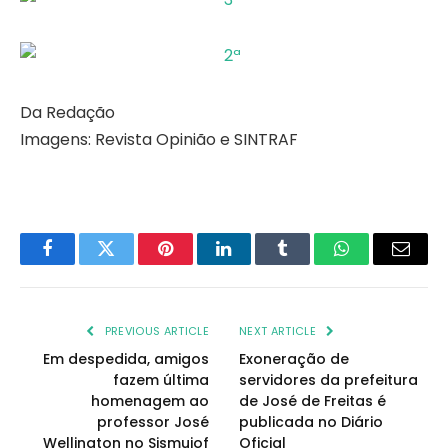
Da Redação
Imagens: Revista Opinião e SINTRAF
Facebook
Twitter
Pinterest
LinkedIn
Tumblr
WhatsApp
Email
PREVIOUS ARTICLE
NEXT ARTICLE
Em despedida, amigos
Exoneração de
fazem última
servidores da prefeitura
homenagem ao
de José de Freitas é
professor José
publicada no Diário
Wellington no Sismujof
Oficial