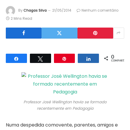
By
Chagas Silva
21/05/2014
Nenhum comentário
2 Mins Read
0
Compartilhar
Twittar
Pin
Compartilhar
COMPART.
Professor José Wellington havia se formado
recentemente em Pedagogia
Numa despedida comovente, parentes, amigos e