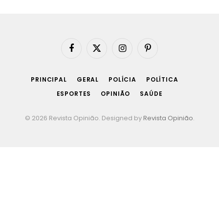
Facebook
X
Instagram
Pinterest
(Twitter)
PRINCIPAL
GERAL
POLÍCIA
POLÍTICA
ESPORTES
OPINIÃO
SAÚDE
© 2026 Revista Opinião. Designed by
Revista Opinião
.