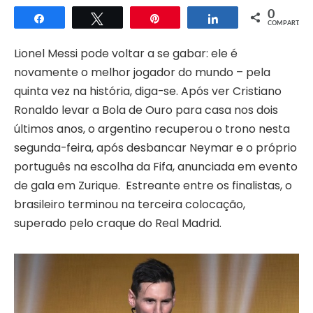
0
Compartilhar
Twittar
Pin
Compartilhar
COMPART.
Lionel
Messi
pode voltar a se gabar: ele é
novamente o melhor jogador do mundo – pela
quinta vez na história, diga-se. Após ver
Cristiano
Ronaldo
levar a Bola de Ouro para casa nos dois
últimos anos, o argentino recuperou o trono nesta
segunda-feira, após desbancar
Neymar
e o próprio
português na escolha da Fifa, anunciada em evento
de gala em Zurique. Estreante entre os finalistas, o
brasileiro terminou na terceira colocação,
superado pelo craque do Real Madrid.