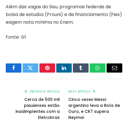
Além das vagas do Sisu, programas federais de
bolsa de estudos (Prouni) e de financiamento (Fies)
exigem nota mínima no Enem.
Fonte: G1
Facebook
Twitter
Pinterest
LinkedIn
Tumblr
WhatsApp
Email
PREVIOUS ARTICLE
NEXT ARTICLE
Cerca de 500 mil
Cinco vezes Messi:
piauienses estão
argentino leva a Bola de
inadimplentes com a
Ouro, e CR7 supera
Eletrobras
Neymar