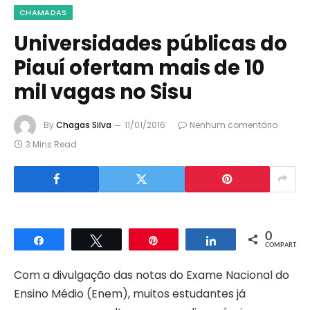
CHAMADAS
Universidades públicas do
Piauí ofertam mais de 10
mil vagas no Sisu
By
Chagas Silva
11/01/2016
Nenhum comentário
3 Mins Read
0
Compartilhar
Twittar
Pin
Compartilhar
COMPART.
Com a divulgação das notas do Exame Nacional do
Ensino Médio (Enem), muitos estudantes já