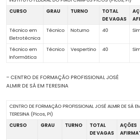
CURSO
GRAU
TURNO
TOTAL
AÇ
DE VAGAS
AF
Técnico em
Técnico
Noturno
40
Si
Eletrotécnica
Técnico em
Técnico
Vespertino
40
Si
Informática
– CENTRO DE FORMAÇÃO PROFISSIONAL JOSÉ
ALMIR DE SÁ EM TERESINA
CENTRO DE FORMAÇÃO PROFISSIONAL JOSÉ ALMIR DE SÁ E
TERESINA (Picos, PI)
CURSO
GRAU
TURNO
TOTAL
AÇÕES
DE VAGAS
AFIRMA