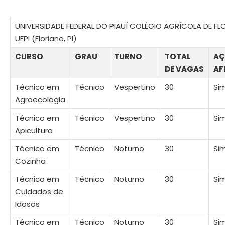
UNIVERSIDADE FEDERAL DO PIAUÍ COLÉGIO AGRÍCOLA DE FL
UFPI (Floriano, PI)
CURSO
GRAU
TURNO
TOTAL
AÇ
DE VAGAS
AF
Técnico em
Técnico
Vespertino
30
Si
Agroecologia
Técnico em
Técnico
Vespertino
30
Si
Apicultura
Técnico em
Técnico
Noturno
30
Si
Cozinha
Técnico em
Técnico
Noturno
30
Si
Cuidados de
Idosos
Técnico em
Técnico
Noturno
30
Si