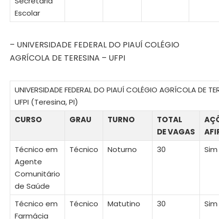
Secretaria
Escolar
– UNIVERSIDADE FEDERAL DO PIAUÍ COLÉGIO
AGRÍCOLA DE TERESINA – UFPI
UNIVERSIDADE FEDERAL DO PIAUÍ COLÉGIO AGRÍCOLA DE TE
UFPI (Teresina, PI)
CURSO
GRAU
TURNO
TOTAL
AÇ
DE VAGAS
AFI
Técnico em
Técnico
Noturno
30
Sim
Agente
Comunitário
de Saúde
Técnico em
Técnico
Matutino
30
Sim
Farmácia