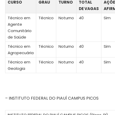
CURSO
GRAU
TURNO
TOTAL
AÇÕE
DE VAGAS
AFIR
Técnico em
Técnico
Noturno
40
Sim
Agente
Comunitário
de Saúde
Técnico em
Técnico
Noturno
40
Sim
Agropecuária
Técnico em
Técnico
Noturno
40
Sim
Geologia
– INSTITUTO FEDERAL DO PIAUÍ CAMPUS PICOS
INSTITUTO FEDERAL DO PIAUÍ CAMPUS PICOS (Picos, PI)