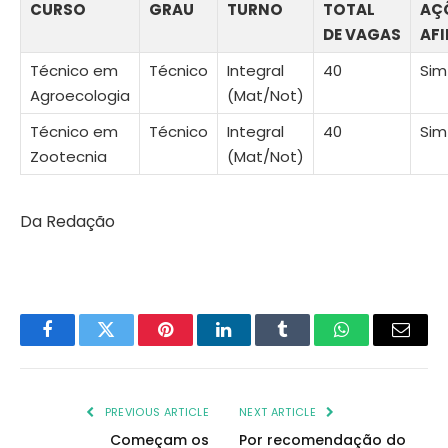
CURSO
GRAU
TURNO
TOTAL
AÇ
DE VAGAS
AF
Técnico em
Técnico
Integral
40
Sim
Agroecologia
(Mat/Not)
Técnico em
Técnico
Integral
40
Sim
Zootecnia
(Mat/Not)
Da Redação
Facebook
Twitter
Pinterest
LinkedIn
Tumblr
WhatsApp
Email
PREVIOUS ARTICLE
NEXT ARTICLE
Começam os
Por recomendação do