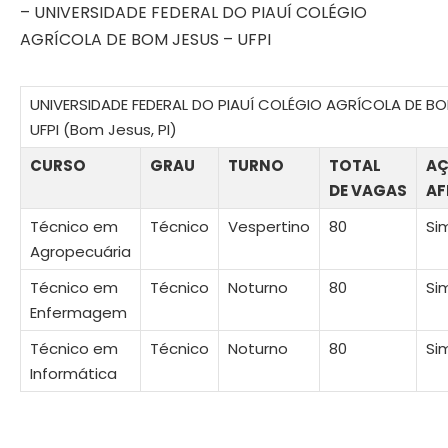
– UNIVERSIDADE FEDERAL DO PIAUÍ COLÉGIO
AGRÍCOLA DE BOM JESUS – UFPI
UNIVERSIDADE FEDERAL DO PIAUÍ COLÉGIO AGRÍCOLA DE BO
UFPI (Bom Jesus, PI)
CURSO
GRAU
TURNO
TOTAL
AÇ
DE VAGAS
AF
Técnico em
Técnico
Vespertino
80
Si
Agropecuária
Técnico em
Técnico
Noturno
80
Si
Enfermagem
Técnico em
Técnico
Noturno
80
Si
Informática