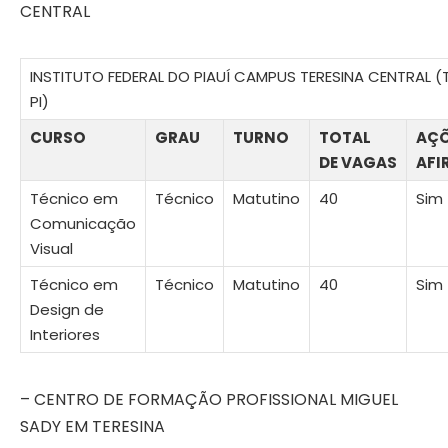
CENTRAL
INSTITUTO FEDERAL DO PIAUÍ CAMPUS TERESINA CENTRAL (T
PI)
CURSO
GRAU
TURNO
TOTAL
AÇ
DE VAGAS
AFI
Técnico em
Técnico
Matutino
40
Sim
Comunicação
Visual
Técnico em
Técnico
Matutino
40
Sim
Design de
Interiores
– CENTRO DE FORMAÇÃO PROFISSIONAL MIGUEL
SADY EM TERESINA