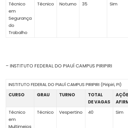
Técnico
Técnico
Noturno
35
Sim
em
Segurança
do
Trabalho
– INSTITUTO FEDERAL DO PIAUÍ CAMPUS PIRIPIRI
INSTITUTO FEDERAL DO PIAUÍ CAMPUS PIRIPIRI (Piripiri, PI)
CURSO
GRAU
TURNO
TOTAL
AÇÕ
DE VAGAS
AFIR
Técnico
Técnico
Vespertino
40
Sim
em
Multimeios