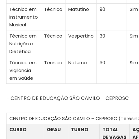
Técnico em
Técnico
Matutino
90
Sim
Instrumento
Musical
Técnico em
Técnico
Vespertino
30
Sim
Nutrição e
Dietética
Técnico em
Técnico
Noturno
30
Sim
Vigilância
em Saúde
– CENTRO DE EDUCAÇÃO SÃO CAMILO – CEPROSC
CENTRO DE EDUCAÇÃO SÃO CAMILO – CEPROSC (Teresina,
CURSO
GRAU
TURNO
TOTAL
A
DE VAGAS
AF