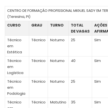
CENTRO DE FORMAÇÃO PROFISSIONAL MIGUEL SADY EM TER
(Teresina, PI)
CURSO
GRAU
TURNO
TOTAL
AÇÕES
DE VAGAS
AFIRM
Técnico
Técnico
Noturno
25
Sim
em
Estética
Técnico
Técnico
Noturno
40
Sim
em
Logística
Técnico
Técnico
Noturno
25
Sim
em
Podologia
Técnico
Técnico
Matutino
35
Sim