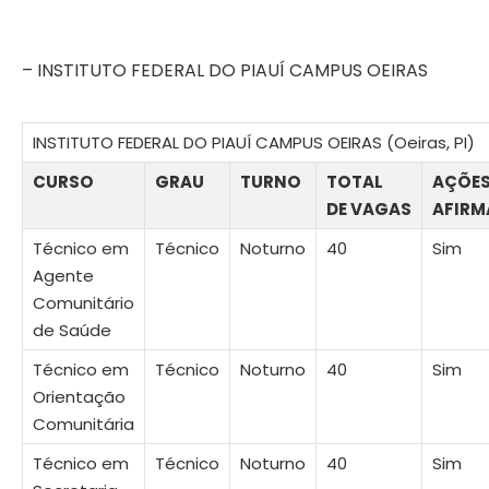
– INSTITUTO FEDERAL DO PIAUÍ CAMPUS OEIRAS
INSTITUTO FEDERAL DO PIAUÍ CAMPUS OEIRAS (Oeiras, PI)
CURSO
GRAU
TURNO
TOTAL
AÇÕE
DE VAGAS
AFIRM
Técnico em
Técnico
Noturno
40
Sim
Agente
Comunitário
de Saúde
Técnico em
Técnico
Noturno
40
Sim
Orientação
Comunitária
Técnico em
Técnico
Noturno
40
Sim