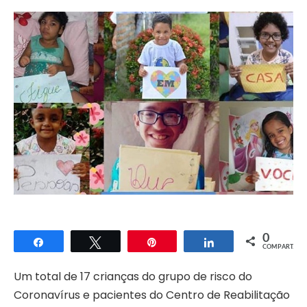
0
Compartilhar
Twittar
Pin
Compartilhar
COMPART.
Um total de 17 crianças do grupo de risco do
Coronavírus e pacientes do Centro de Reabilitação