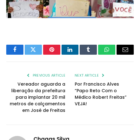
Facebook
Twitter
Pinterest
LinkedIn
Tumblr
WhatsApp
Email
PREVIOUS ARTICLE
NEXT ARTICLE
Vereador aguarda a
Por Francisco Alves
liberação da prefeitura
“Papo Reto Com o
para implantar 20 mil
Médico Robert Freitas”
metros de calçamentos
VEJA!
em José de Freitas
Chagas Silva