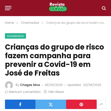
Home
Chamadas
Crianças do grupo de risco fazem campanha para prevenir a Covid-19 em José de Freitas
»
»
CHAMADAS
Crianças do grupo de risco
fazem campanha para
prevenir a Covid-19 em
José de Freitas
By
Chagas Silva
28/05/2020
Updated:
02/06/2020
Nenhum comentário
1 Min Read