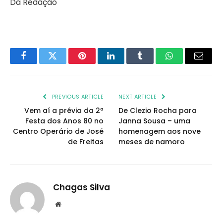
Da Redação
Facebook
Twitter
Pinterest
LinkedIn
Tumblr
WhatsApp
Email
PREVIOUS ARTICLE
NEXT ARTICLE
Vem aí a prévia da 2ª
De Clezio Rocha para
Festa dos Anos 80 no
Janna Sousa – uma
Centro Operário de José
homenagem aos nove
de Freitas
meses de namoro
Chagas Silva
Website