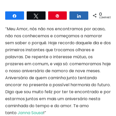
0
Compartilhar
Twittar
Pin
Compartilhar
COMPART.
“Meu Amor, nós não nos encontramos por acaso,
não nos conhecemos e começamos a namorar
sem saber o porquê. Hoje recordo daquele dia e dos
primeiros instantes que trocamos olhares e
palavras. De repente o interesse mútuo, os
prazeres em comum, e veja só: comemoramos hoje
o nosso aniversário de namoro de nove meses.
Aniversário de quem caminha junto tentando
ancorar no presente a possível harmonia do futuro.
Digo que sou muito feliz por ter te encontrado e por
estarmos juntos em mais um aniversário nesta
caminhada do tempo e do amor. Te amo
tanto
Janna Sousa
!”