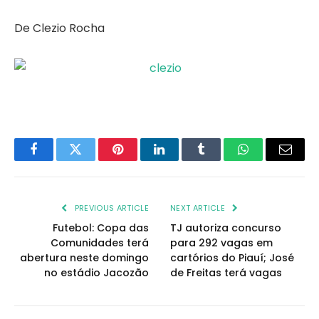
De Clezio Rocha
Facebook
Twitter
Pinterest
LinkedIn
Tumblr
WhatsApp
Email
PREVIOUS ARTICLE
NEXT ARTICLE
Futebol: Copa das
TJ autoriza concurso
Comunidades terá
para 292 vagas em
abertura neste domingo
cartórios do Piauí; José
no estádio Jacozão
de Freitas terá vagas