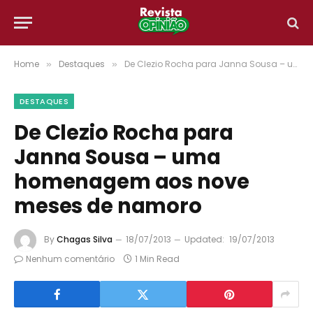
Home
Destaques
De Clezio Rocha para Janna Sousa – uma homenagem aos nove meses de namoro
»
»
DESTAQUES
De Clezio Rocha para
Janna Sousa – uma
homenagem aos nove
meses de namoro
By
Chagas Silva
18/07/2013
Updated:
19/07/2013
Nenhum comentário
1 Min Read