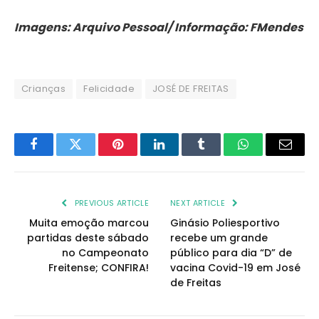
Imagens: Arquivo Pessoal/ Informação: FMendes
Crianças
Felicidade
JOSÉ DE FREITAS
Facebook
Twitter
Pinterest
LinkedIn
Tumblr
WhatsApp
Email
PREVIOUS ARTICLE
NEXT ARTICLE
Muita emoção marcou
Ginásio Poliesportivo
partidas deste sábado
recebe um grande
no Campeonato
público para dia “D” de
Freitense; CONFIRA!
vacina Covid-19 em José
de Freitas