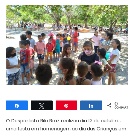
0
Compartilhar
Twittar
Pin
Compartilhar
COMPART.
O Desportista Bilu Braz realizou dia 12 de outubro,
uma festa em homenagem ao dia das Crianças em