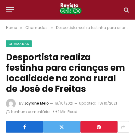
Home
Chamadas
Desportista realiza festinha para crianças em localidade na zona rural de José de Freitas
»
»
CHAMADAS
Desportista realiza
festinha para crianças em
localidade na zona rural
de José de Freitas
By
Jayrane Melo
18/10/2021
Updated:
18/10/2021
Nenhum comentário
1 Min Read