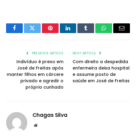
Facebook
Twitter
Pinterest
LinkedIn
Tumblr
WhatsApp
Email
PREVIOUS ARTICLE
NEXT ARTICLE
Indivíduo é preso em
Com direito a despedida
José de Freitas após
enfermeira deixa hospital
manter filhos em cárcere
e assume posto de
privado e agredir o
saúde em José de Freitas
próprio cunhado
Chagas Silva
Website