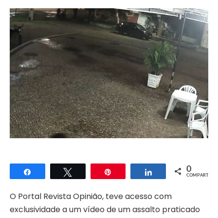
0
Compartilhar
Twittar
Pin
Compartilhar
COMPART.
O Portal Revista Opinião, teve acesso com
exclusividade a um vídeo de um assalto praticado