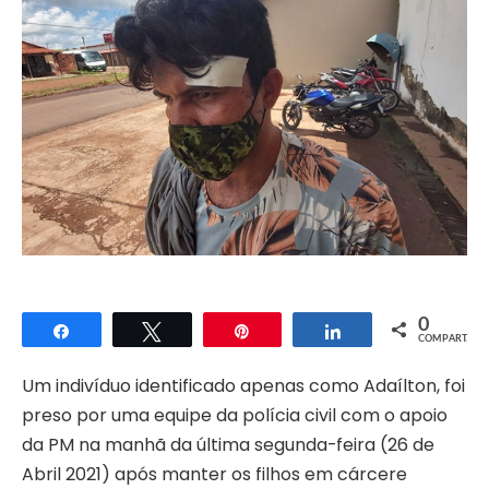
0
Compartilhar
Twittar
Pin
Compartilhar
COMPART.
Um indivíduo identificado apenas como Adaílton, foi
preso por uma equipe da polícia civil com o apoio
da PM na manhã da última segunda-feira (26 de
Abril 2021) após manter os filhos em cárcere