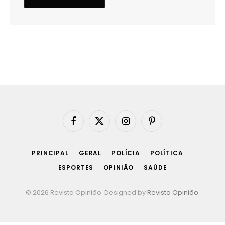
Facebook
X
Instagram
Pinterest
(Twitter)
PRINCIPAL
GERAL
POLÍCIA
POLÍTICA
ESPORTES
OPINIÃO
SAÚDE
© 2026 Revista Opinião. Designed by
Revista Opinião
.