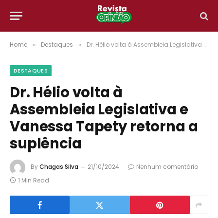
Home
Destaques
Dr. Hélio volta à Assembleia Legislativa e Vanessa Tapety retorna a suplência
»
»
DESTAQUES
Dr. Hélio volta à
Assembleia Legislativa e
Vanessa Tapety retorna a
suplência
By
Chagas Silva
21/10/2024
Nenhum comentário
1 Min Read