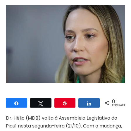
0
Compartilhar
Twittar
Pin
Compartilhar
COMPART.
Dr. Hélio (MDB) volta à Assembleia Legislativa do
Piauí nesta segunda-feira (21/10). Com a mudança,