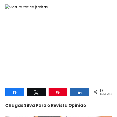
0
Compartilhar
Twittar
Pin
Compartilhar
COMPART.
Chagas Silva Para o Revista Opinião