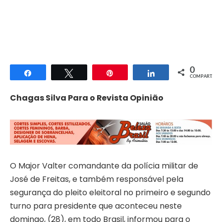
0
Compartilhar
Twittar
Pin
Compartilhar
COMPART.
Chagas Silva Para o Revista Opinião
O Major Valter comandante da polícia militar de
José de Freitas, e também responsável pela
segurança do pleito eleitoral no primeiro e segundo
turno para presidente que aconteceu neste
domingo, (28), em todo Brasil, informou para o