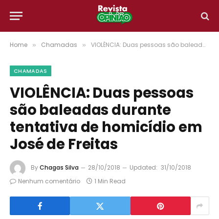
Home
Chamadas
VIOLÊNCIA: Duas pessoas são baleadas durante tentativa de homicídio em José de Freitas
»
»
CHAMADAS
VIOLÊNCIA: Duas pessoas
são baleadas durante
tentativa de homicídio em
José de Freitas
By
Chagas Silva
28/10/2018
Updated:
31/10/2018
Nenhum comentário
1 Min Read