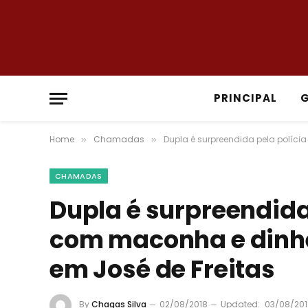
PRINCIPAL
Home
Chamadas
Dupla é surpreendida pela políci
»
»
CHAMADAS
Dupla é surpreendida 
com maconha e dinh
em José de Freitas
By
Chagas Silva
02/08/2018
Updated:
03/08/201