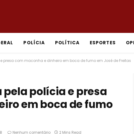
GERAL
POLÍCIA
POLÍTICA
ESPORTES
OP
a e presa com maconha e dinheiro em boca de fumo em José de Freitas
pela polícia e presa
eiro em boca de fumo
8
Nenhum comentário
2 Mins Read