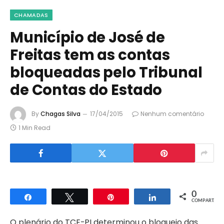
CHAMADAS
Município de José de
Freitas tem as contas
bloqueadas pelo Tribunal
de Contas do Estado
By
Chagas Silva
17/04/2015
Nenhum comentário
1 Min Read
0
Compartilhar
Twittar
Pin
Compartilhar
COMPART.
O plenário do TCE-PI determinou o bloqueio das