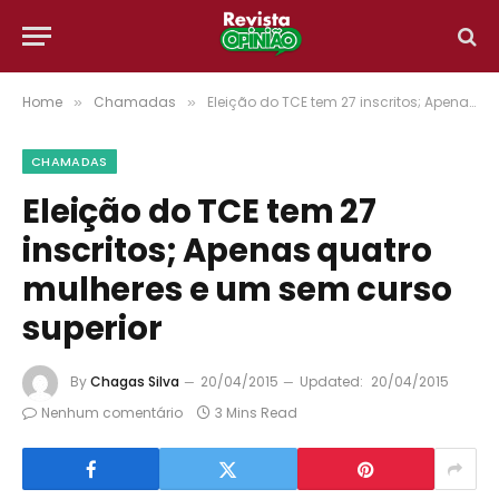
Home
Chamadas
Eleição do TCE tem 27 inscritos; Apenas quatro mulheres e um sem curso superior
»
»
CHAMADAS
Eleição do TCE tem 27
inscritos; Apenas quatro
mulheres e um sem curso
superior
By
Chagas Silva
20/04/2015
Updated:
20/04/2015
Nenhum comentário
3 Mins Read