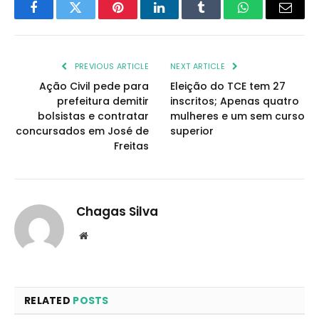
Facebook
Twitter
Pinterest
LinkedIn
Tumblr
WhatsApp
Email
PREVIOUS ARTICLE
NEXT ARTICLE
Ação Civil pede para
Eleição do TCE tem 27
prefeitura demitir
inscritos; Apenas quatro
bolsistas e contratar
mulheres e um sem curso
concursados em José de
superior
Freitas
Chagas Silva
Website
RELATED
POSTS