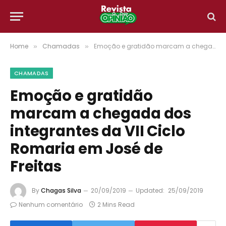
Home
Chamadas
Emoção e gratidão marcam a chegada dos integrantes da VII Ciclo Romaria em José de Freitas
»
»
CHAMADAS
Emoção e gratidão
marcam a chegada dos
integrantes da VII Ciclo
Romaria em José de
Freitas
By
Chagas Silva
20/09/2019
Updated:
25/09/2019
Nenhum comentário
2 Mins Read