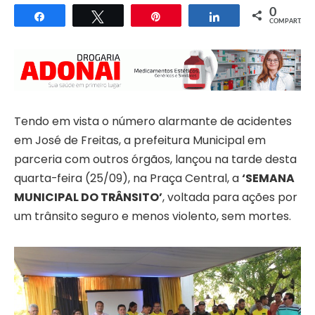
0
Compartilhar
Twittar
Pin
Compartilhar
COMPART.
Tendo em vista o número alarmante de acidentes
em José de Freitas, a prefeitura Municipal em
parceria com outros órgãos, lançou na tarde desta
quarta-feira (25/09), na Praça Central, a
‘SEMANA
MUNICIPAL DO TRÂNSITO’
, voltada para ações por
um trânsito seguro e menos violento, sem mortes.