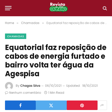
Home
Chamadas
Equatorial faz reposição de cabos de energia furtado e bairro volta ter água da Agespisa
»
»
CHAMADAS
Equatorial faz reposição de
cabos de energia furtado e
bairro volta ter água da
Agespisa
By
Chagas Silva
06/10/2021
Updated:
18/10/2021
Nenhum comentário
1 Min Read