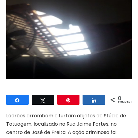
0
Compartilhar
Twittar
Pin
Compartilhar
COMPART.
Ladrões arrombam e furtam objetos de Stúdio de
Tatuagem, localizado na Rua Jaime Fortes, no
centro de José de Freita. A ação criminosa foi