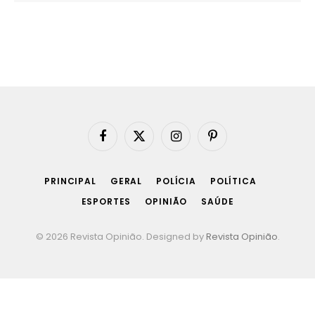
Facebook
X
Instagram
Pinterest
(Twitter)
PRINCIPAL
GERAL
POLÍCIA
POLÍTICA
ESPORTES
OPINIÃO
SAÚDE
© 2026 Revista Opinião. Designed by
Revista Opinião
.