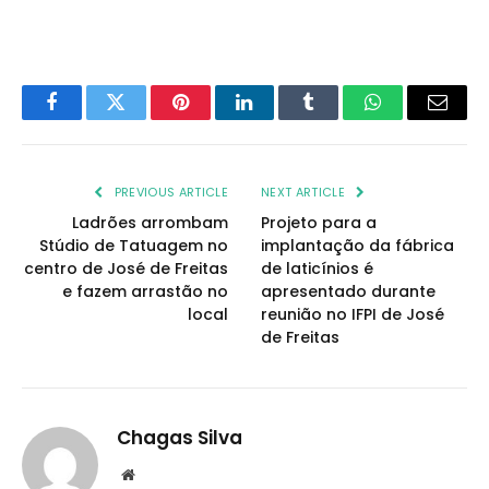
Facebook
Twitter
Pinterest
LinkedIn
Tumblr
WhatsApp
Email
PREVIOUS ARTICLE
NEXT ARTICLE
Ladrões arrombam
Projeto para a
Stúdio de Tatuagem no
implantação da fábrica
centro de José de Freitas
de laticínios é
e fazem arrastão no
apresentado durante
local
reunião no IFPI de José
de Freitas
Chagas Silva
Website