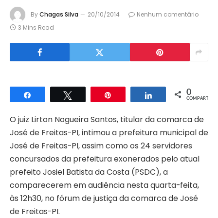
By
Chagas Silva
20/10/2014
Nenhum comentário
3 Mins Read
0
Compartilhar
Twittar
Pin
Compartilhar
COMPART.
O juiz Lirton Nogueira Santos, titular da comarca de
José de Freitas-PI, intimou a prefeitura municipal de
José de Freitas-PI, assim como os 24 servidores
concursados da prefeitura exonerados pelo atual
prefeito Josiel Batista da Costa (PSDC), a
comparecerem em audiência nesta quarta-feita,
às 12h30, no fórum de justiça da comarca de José
de Freitas-PI.