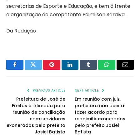
secretarias de Esporte e Educação, e tem à frente
a organização do competente Edimilson Saraiva.
Da Redação
Facebook
Twitter
Pinterest
LinkedIn
Tumblr
WhatsApp
Email
PREVIOUS ARTICLE
NEXT ARTICLE
Prefeitura de José de
Em reunião com juiz,
Freitas é intimada para
prefeitura não aceita
reunião de conciliação
fazer acordo para
com servidores
readimitir exonerados
exonerados pelo prefeito
pelo prefeito Josiel
Josiel Batista
Batista