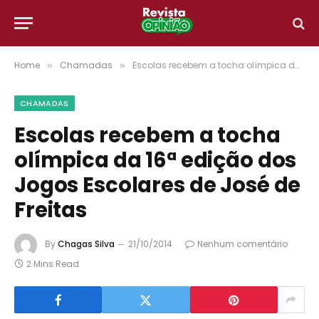
Home
Chamadas
Escolas recebem a tocha olímpica da 16ª edição dos Jogos Escolares de José de Freitas
»
»
CHAMADAS
Escolas recebem a tocha
olímpica da 16ª edição dos
Jogos Escolares de José de
Freitas
By
Chagas Silva
21/10/2014
Nenhum comentário
2 Mins Read