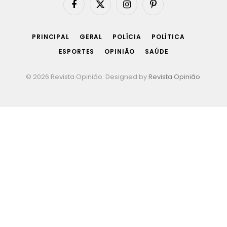
Facebook
X
Instagram
Pinterest
(Twitter)
PRINCIPAL
GERAL
POLÍCIA
POLÍTICA
ESPORTES
OPINIÃO
SAÚDE
© 2026 Revista Opinião. Designed by
Revista Opinião
.