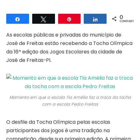
0
Compartilhar
Twittar
Pin
Compartilhar
COMPART.
As escolas públicas e privadas do município de
José de Freitas estão recebendo a Tocha Olímpica
da 16ª edição dos Jogos Escolares da cidade de
José de Freitas-PI.
Momento em que a escola Tia Amélia faz a troca da tocha
com a escola Pedro Freitas
O desfile da Tocha Olímpica pelas escolas
participantes dos jogos é uma tradição na
competição, desde sua primeira edição. A primeira