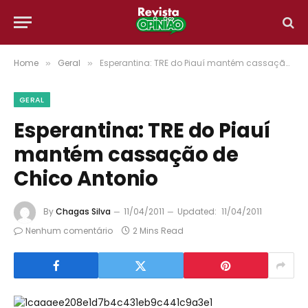
Home
Geral
Esperantina: TRE do Piauí mantém cassação de Chico Antonio
»
»
GERAL
Esperantina: TRE do Piauí
mantém cassação de
Chico Antonio
By
Chagas Silva
11/04/2011
Updated:
11/04/2011
Nenhum comentário
2 Mins Read