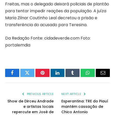
Freitas, mas o delegado deixará policiais de plantão
para tentar impedir reações da população. A juíza
Maria Zilnar Coutinho Leal decretou a prisão e
transferência do acusado para Teresina.
Da Redação Fonte: cidadeverde.com Foto:
portalemdia
Facebook
Twitter
Pinterest
LinkedIn
Tumblr
WhatsApp
Email
PREVIOUS ARTICLE
NEXT ARTICLE
Show de Dirceu Andrade
Esperantina: TRE do Piauí
e artistas locais
mantém cassação de
repercute em José de
Chico Antonio