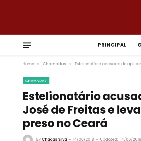
PRINCIPAL
Home
Chamadas
Estelionatário acusado de aplicar
»
»
CHAMADAS
Estelionatário acusa
José de Freitas e lev
preso no Ceará
By
Chagas Silva
14/06/2018
Updated:
14/06/201