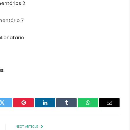
as
k
Twitter
Pinterest
LinkedIn
Tumblr
WhatsApp
Email
NEXT ARTICLE