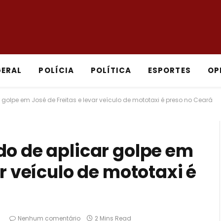
GERAL
POLÍCIA
POLÍTICA
ESPORTES
OP
 golpe em José de Freitas e levar veículo de mototaxi é preso no Ceará
do de aplicar golpe em
ar veículo de mototaxi é
8
Nenhum comentário
2 Mins Read