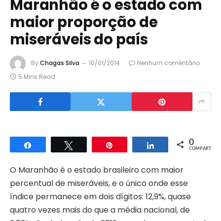
Maranhão é o estado com
maior proporção de
miseráveis do país
By
Chagas Silva
10/01/2014
Nenhum comentário
5 Mins Read
0
Compartilhar
Twittar
Pin
Compartilhar
COMPART.
O Maranhão é o estado brasileiro com maior
percentual de miseráveis, e o único onde esse
índice permanece em dois dígitos: 12,9%, quase
quatro vezes mais do que a média nacional, de