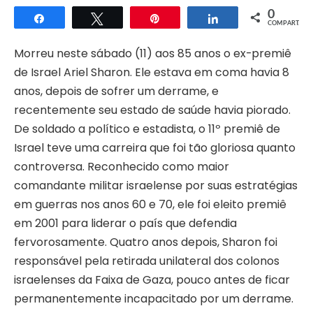
0
Compartilhar
Twittar
Pin
Compartilhar
COMPART.
Morreu neste sábado (11) aos 85 anos o ex-premiê
de Israel Ariel Sharon. Ele estava em coma havia 8
anos, depois de sofrer um derrame, e
recentemente seu estado de saúde havia piorado.
De soldado a político e estadista, o 11º premiê de
Israel teve uma carreira que foi tão gloriosa quanto
controversa. Reconhecido como maior
comandante militar israelense por suas estratégias
em guerras nos anos 60 e 70, ele foi eleito premiê
em 2001 para liderar o país que defendia
fervorosamente. Quatro anos depois, Sharon foi
responsável pela retirada unilateral dos colonos
israelenses da Faixa de Gaza, pouco antes de ficar
permanentemente incapacitado por um derrame.