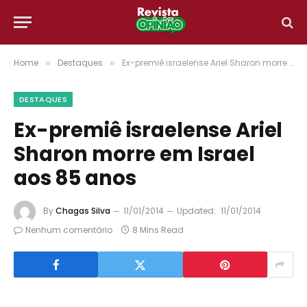
Home
Destaques
Ex-premiê israelense Ariel Sharon morre em Israel aos 85 anos
»
»
DESTAQUES
Ex-premiê israelense Ariel
Sharon morre em Israel
aos 85 anos
By
Chagas Silva
11/01/2014
Updated:
11/01/2014
Nenhum comentário
8 Mins Read