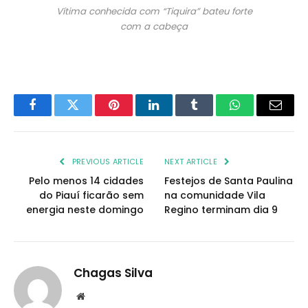
Vítima conhecida com “Tiquira” bateu forte
com a cabeça
Facebook
Twitter
Pinterest
LinkedIn
Tumblr
WhatsApp
Email
PREVIOUS ARTICLE
NEXT ARTICLE
Pelo menos 14 cidades
Festejos de Santa Paulina
do Piauí ficarão sem
na comunidade Vila
energia neste domingo
Regino terminam dia 9
Chagas Silva
Website