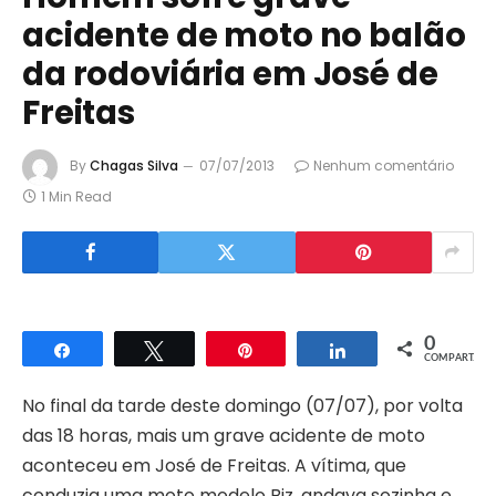
acidente de moto no balão
da rodoviária em José de
Freitas
By
Chagas Silva
07/07/2013
Nenhum comentário
1 Min Read
0
Compartilhar
Twittar
Pin
Compartilhar
COMPART.
No final da tarde deste domingo (07/07), por volta
das 18 horas, mais um grave acidente de moto
aconteceu em José de Freitas. A vítima, que
conduzia uma moto modelo Biz, andava sozinha e