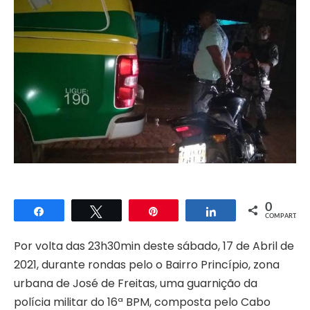
0
Compartilhar
Twittar
Pin
Compartilhar
COMPART.
Por volta das 23h30min deste sábado, 17 de Abril de
2021, durante rondas pelo o Bairro Princípio, zona
urbana de José de Freitas, uma guarnição da
polícia militar do 16ª BPM, composta pelo Cabo