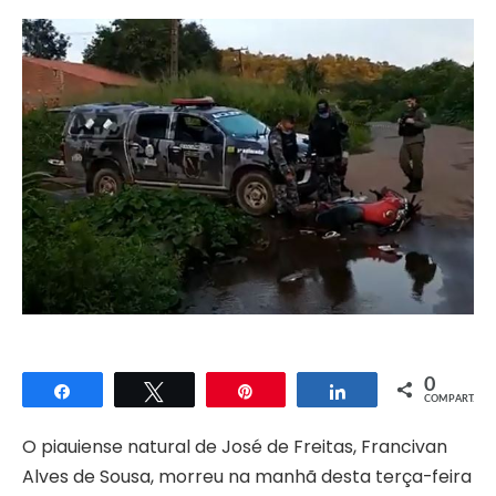
0
Compartilhar
Twittar
Pin
Compartilhar
COMPART.
O piauiense natural de José de Freitas, Francivan
Alves de Sousa, morreu na manhã desta terça-feira