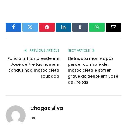
Facebook
Twitter
Pinterest
LinkedIn
Tumblr
WhatsApp
Email
PREVIOUS ARTICLE
NEXT ARTICLE
Polícia militar prende em
Eletricista morre após
José de Freitas homem
perder controle de
conduzindo motocicleta
motocicleta e sofrer
roubada
grave acidente em José
de Freitas
Chagas Silva
Website