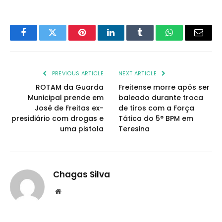
Facebook
Twitter
Pinterest
LinkedIn
Tumblr
WhatsApp
Email
PREVIOUS ARTICLE
NEXT ARTICLE
ROTAM da Guarda
Freitense morre após ser
Municipal prende em
baleado durante troca
José de Freitas ex-
de tiros com a Força
presidiário com drogas e
Tática do 5° BPM em
uma pistola
Teresina
Chagas Silva
Website