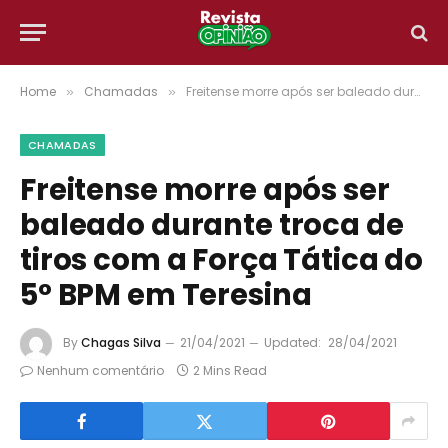
Home
Chamadas
Freitense morre após ser baleado durante troca de tiros com a Força Tática do 5° BPM em Teresina
»
»
CHAMADAS
Freitense morre após ser
baleado durante troca de
tiros com a Força Tática do
5° BPM em Teresina
By
Chagas Silva
21/04/2021
Updated:
28/04/2021
Nenhum comentário
2 Mins Read