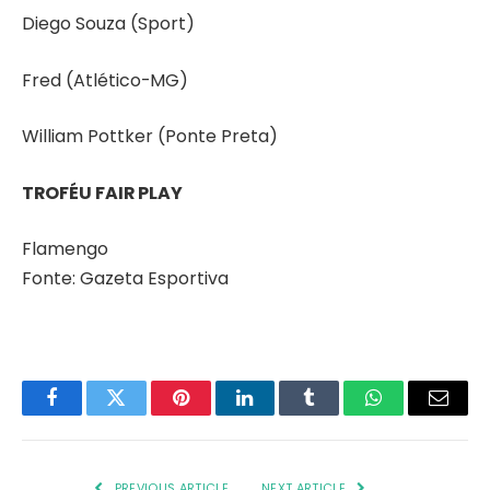
Diego Souza (Sport)
Fred (Atlético-MG)
William Pottker (Ponte Preta)
TROFÉU FAIR PLAY
Flamengo
Fonte: Gazeta Esportiva
Facebook
Twitter
Pinterest
LinkedIn
Tumblr
WhatsApp
Email
PREVIOUS ARTICLE
NEXT ARTICLE