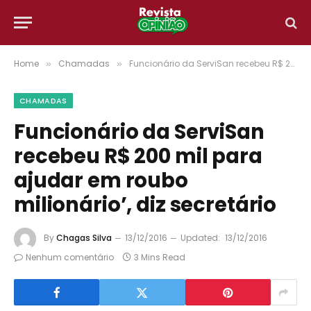
Home
Chamadas
Funcionário da ServiSan recebeu R$ 200 mil para ajudar em roubo milionário’, diz secretário
»
»
CHAMADAS
Funcionário da ServiSan
recebeu R$ 200 mil para
ajudar em roubo
milionário’, diz secretário
By
Chagas Silva
13/12/2016
Updated:
13/12/2016
Nenhum comentário
3 Mins Read