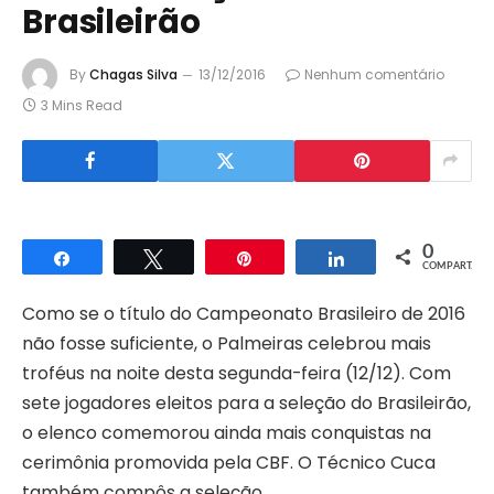
Brasileirão
By
Chagas Silva
13/12/2016
Nenhum comentário
3 Mins Read
0
Compartilhar
Twittar
Pin
Compartilhar
COMPART.
Como se o título do Campeonato Brasileiro de 2016
não fosse suficiente, o Palmeiras celebrou mais
troféus na noite desta segunda-feira (12/12). Com
sete jogadores eleitos para a seleção do Brasileirão,
o elenco comemorou ainda mais conquistas na
cerimônia promovida pela CBF. O Técnico Cuca
também compôs a seleção.