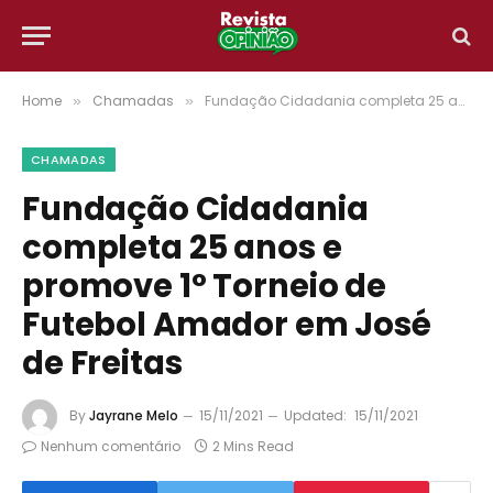
Home
Chamadas
Fundação Cidadania completa 25 anos e promove 1° Torneio de Futebol Amador em José de Freitas
»
»
CHAMADAS
Fundação Cidadania
completa 25 anos e
promove 1° Torneio de
Futebol Amador em José
de Freitas
By
Jayrane Melo
15/11/2021
Updated:
15/11/2021
Nenhum comentário
2 Mins Read