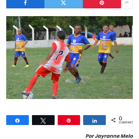
0
Compartilhar
Twittar
Pin
Compartilhar
COMPART.
Por Jayranne Melo