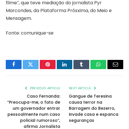
filme”, que teve mediação do jornalista Pyr
Marcondes, da Plataforma Próxxima, do Meio e
Mensagem.
Fonte: comunique-se
Facebook
Twitter
Pinterest
LinkedIn
Tumblr
WhatsApp
Email
PREVIOUS ARTICLE
NEXT ARTICLE
Caso Fernanda:
Gangue de Teresina
“Preocupa-me, o fato de
causa terror na
um governador entrar
Barragem do Bezerro,
pessoalmente num caso
invade casa e espanca
policial rumoroso”,
seguranças
afirma Jornalista