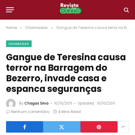
Home
Chamadas
Gangue de Teresina causa terror na Barragem do Bezerro, invade casa e espanca seguranças
»
»
CHAMADAS
Gangue de Teresina causa
terror na Barragem do
Bezerro, invade casa e
espanca seguranças
By
Chagas Silva
10/10/2011
Updated:
10/10/2011
Nenhum comentário
4 Mins Read