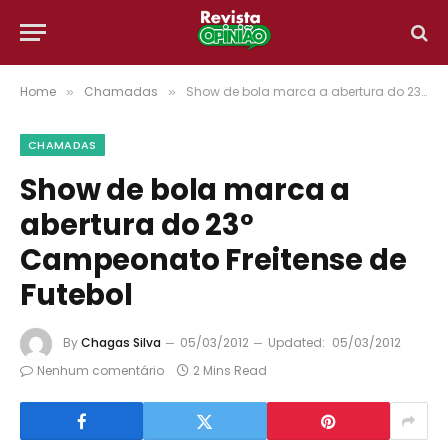
Home
Chamadas
Show de bola marca a abertura do 23º Campeonato Freitense de Futebol
»
»
CHAMADAS
Show de bola marca a
abertura do 23º
Campeonato Freitense de
Futebol
By
Chagas Silva
05/03/2012
Updated:
05/03/2012
Nenhum comentário
2 Mins Read