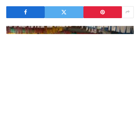
Professores decidem manter a greve no estado do Piauí
0