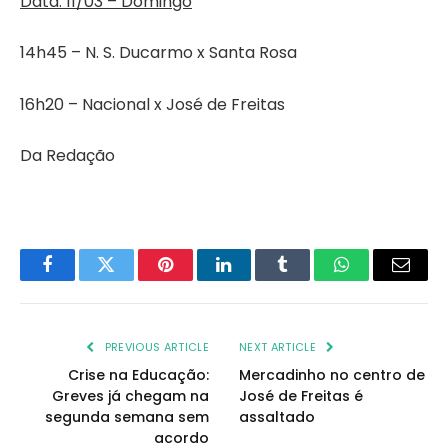
Data: 11/03 – Domingo
14h45 – N. S. Ducarmo x Santa Rosa
16h20 – Nacional x José de Freitas
Da Redação
Facebook
Twitter
Pinterest
LinkedIn
Tumblr
WhatsApp
Email
PREVIOUS ARTICLE
NEXT ARTICLE
Crise na Educação:
Mercadinho no centro de
Greves já chegam na
José de Freitas é
segunda semana sem
assaltado
acordo