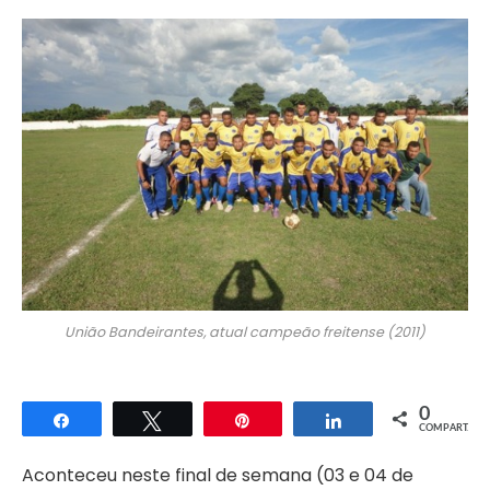
União Bandeirantes, atual campeão freitense (2011)
0
Compartilhar
Twittar
Pin
Compartilhar
COMPART.
Aconteceu neste final de semana (03 e 04 de