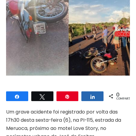
0
Compartilhar
Twittar
Pin
Compartilhar
COMPART.
Um grave acidente foi registrado por volta das
17h30 desta sexta-feira (6), na PI-115, estrada da
Meruoca, próximo ao motel Love Story, no