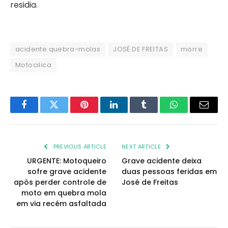
residia.
acidente quebra-molas
JOSÉ DE FREITAS
morre
Motocilica
Facebook
Twitter
Pinterest
LinkedIn
Tumblr
WhatsApp
Email
PREVIOUS ARTICLE
NEXT ARTICLE
URGENTE: Motoqueiro
Grave acidente deixa
sofre grave acidente
duas pessoas feridas em
após perder controle de
José de Freitas
moto em quebra mola
em via recém asfaltada