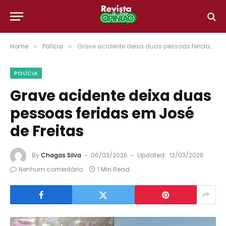
Home
Polícia
Grave acidente deixa duas pessoas feridas em José de Freitas
»
»
POLÍCIA
Grave acidente deixa duas
pessoas feridas em José
de Freitas
By
Chagas Silva
06/03/2026
Updated:
13/03/2026
Nenhum comentário
1 Min Read