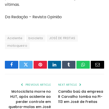
vítimas.
Da Redação – Revista Opinião
Acidente
bicicleta
JOSÉ DE FREITAS
motoqueiro
Facebook
Twitter
Pinterest
LinkedIn
Tumblr
WhatsApp
Email
PREVIOUS ARTICLE
NEXT ARTICLE
Motociclista morre no
Camião baú da empresa
HUT, após acidente ao
R Carvalho tomba na PI-
perder controle em
113 em José de Freitas
quebra-molas em José