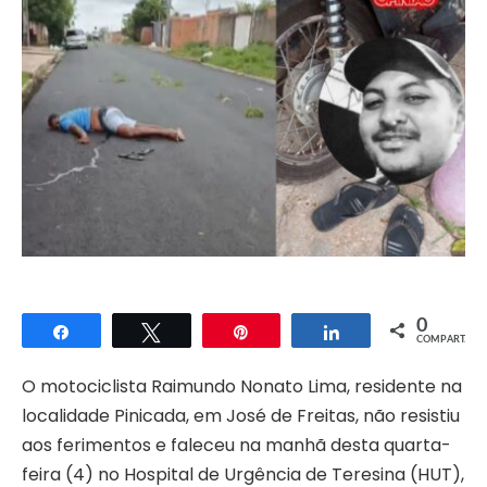
0
Compartilhar
Twittar
Pin
Compartilhar
COMPART.
O motociclista Raimundo Nonato Lima, residente na
localidade Pinicada, em José de Freitas, não resistiu
aos ferimentos e faleceu na manhã desta quarta-
feira (4) no Hospital de Urgência de Teresina (HUT),