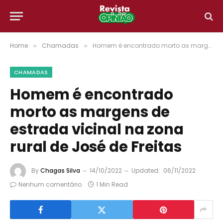
Home
Chamadas
Homem é encontrado morto as margens de estrada vicinal na zona rural de José de Freitas
»
»
CHAMADAS
Homem é encontrado
morto as margens de
estrada vicinal na zona
rural de José de Freitas
By
Chagas Silva
14/10/2022
Updated:
06/11/2022
Nenhum comentário
1 Min Read