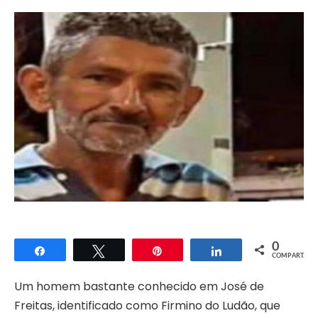
0
Compartilhar
Twittar
Pin
Compartilhar
COMPART.
Um homem bastante conhecido em José de
Freitas, identificado como Firmino do Ludão, que