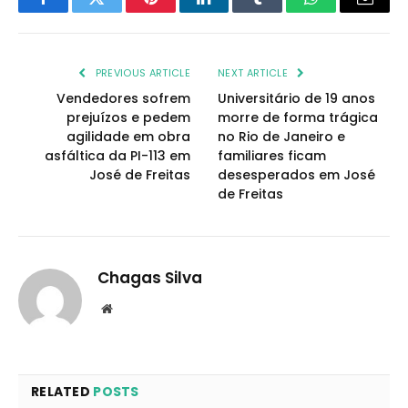
Facebook
Twitter
Pinterest
LinkedIn
Tumblr
WhatsApp
Email
PREVIOUS ARTICLE
NEXT ARTICLE
Vendedores sofrem
Universitário de 19 anos
prejuízos e pedem
morre de forma trágica
agilidade em obra
no Rio de Janeiro e
asfáltica da PI-113 em
familiares ficam
José de Freitas
desesperados em José
de Freitas
Chagas Silva
Website
RELATED
POSTS