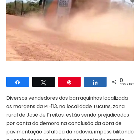
0
Compartilhar
Twittar
Pin
Compartilhar
COMPART.
Diversos vendedores das barraquinhas localizada
as margens da PI-113, na localidade Tucuns, zona
rural de José de Freitas, estão sendo prejudicados
por conta da demora na conclusão da obra de
pavimentação asfáltica da rodovia, impossibilitando