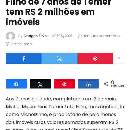
Filho de 7 anos de Temer
tem R$ 2 milhões em
imóveis
By
Chagas Silva
30/05/2016
Nenhum comentário
3 Mins Read
0
Compartilhar
Twittar
Pin
Compartilhar
COMPART.
Aos 7 anos de idade, completados em 2 de maio,
Michel Miguel Elias Temer Lulia Filho, mais conhecido
como Michelzinho, é proprietário de pelo menos
dois imóveis cujos valores somados superam R$ 2