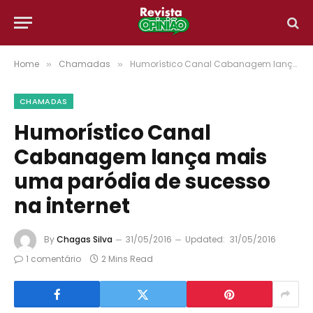
Home
Chamadas
Humorístico Canal Cabanagem lança mais uma paródia de sucesso na internet
»
»
CHAMADAS
Humorístico Canal
Cabanagem lança mais
uma paródia de sucesso
na internet
By
Chagas Silva
31/05/2016
Updated:
31/05/2016
1 comentário
2 Mins Read