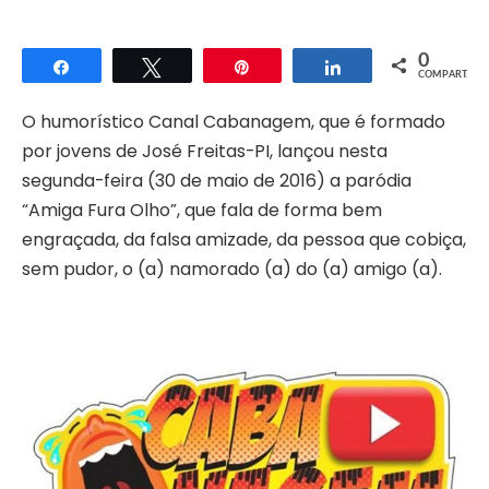
0
Compartilhar
Twittar
Pin
Compartilhar
COMPART.
O humorístico Canal Cabanagem, que é formado
por jovens de José Freitas-PI, lançou nesta
segunda-feira (30 de maio de 2016) a paródia
“Amiga Fura Olho”, que fala de forma bem
engraçada, da falsa amizade, da pessoa que cobiça,
sem pudor, o (a) namorado (a) do (a) amigo (a).