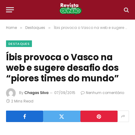
Home
Destaques
Íbis provoca o Vasco na web e sugere desafio dos “piores times do mundo”
»
»
DESTAQUES
Íbis provoca o Vasco na
web e sugere desafio dos
“piores times do mundo”
By
Chagas Silva
07/09/2015
Nenhum comentário
2 Mins Read