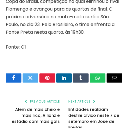
Copa do Brasil, competição na qual eliminou o rival
Flamengo e avançou para as quartas de final. O
próximo adversário no mata-mata será o São
Paulo, no dia 23. Pelo Brasileiro, o time enfrenta a
Ponte Preta nesta quarta, às 19h30.
Fonte: G1
Facebook
Twitter
Pinterest
LinkedIn
Tumblr
WhatsApp
Email
PREVIOUS ARTICLE
NEXT ARTICLE
Além de mais cheio e
Entidades realizam
mais rico, Allianz é
desfile cívico neste 7 de
estádio com mais gols
setembro em José de
Freitas