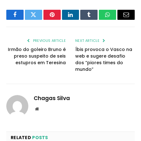
Facebook
Twitter
Pinterest
LinkedIn
Tumblr
WhatsApp
Email
PREVIOUS ARTICLE
NEXT ARTICLE
Irmão do goleiro Bruno é
Íbis provoca o Vasco na
preso suspeito de seis
web e sugere desafio
estupros em Teresina
dos “piores times do
mundo”
Chagas Silva
Website
RELATED
POSTS