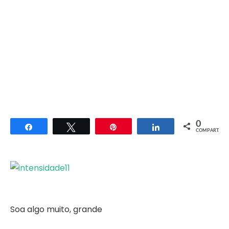
0
Compartilhar
Twittar
Pin
Compartilhar
COMPART.
Soa algo muito, grande