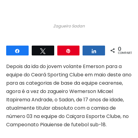
Zagueiro Sadan
0
Compartilhar
Twittar
Pin
Compartilhar
COMPART.
Depois da ida do jovem volante Emerson para a
equipe do Ceará Sporting Clube em maio deste ano
para as categorias de base da equipe cearense,
agora é a vez do zagueiro Wemerson Micael
Itapirema Andrade, o Sadan, de 17 anos de idade,
atualmente titular absoluto com a camisa de
número 03 na equipe do Caiçara Esporte Clube, no
Campeonato Piauiense de futebol sub-18.