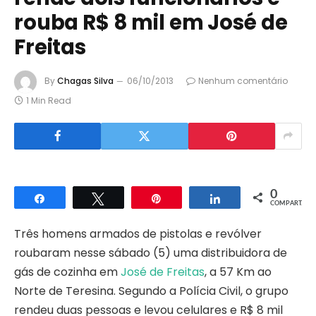
rouba R$ 8 mil em José de
Freitas
By
Chagas Silva
06/10/2013
Nenhum comentário
1 Min Read
0
Compartilhar
Twittar
Pin
Compartilhar
COMPART.
Três homens armados de pistolas e revólver
roubaram nesse sábado (5) uma distribuidora de
gás de cozinha em
José de Freitas
, a 57 Km ao
Norte de Teresina. Segundo a Polícia Civil, o grupo
rendeu duas pessoas e levou celulares e R$ 8 mil