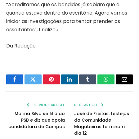
“Acreditamos que os bandidos já sabiam que a
quantia estava dentro do escritório. Agora vamos
iniciar as investigações para tentar prender os
assaltantes”, finalizou.
Da Redação
Facebook
Twitter
Pinterest
LinkedIn
Tumblr
WhatsApp
Email
PREVIOUS ARTICLE
NEXT ARTICLE
Marina Silva se filia ao
José de Freitas: festejos
PSB e diz que apoia
da Comunidade
candidatura de Campos
Magabeiras terminam
dia 12