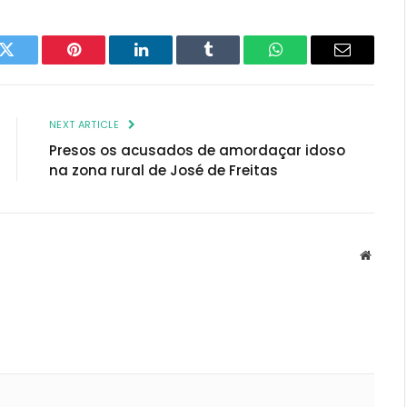
k
Twitter
Pinterest
LinkedIn
Tumblr
WhatsApp
Email
NEXT ARTICLE
Presos os acusados de amordaçar idoso
na zona rural de José de Freitas
Websit