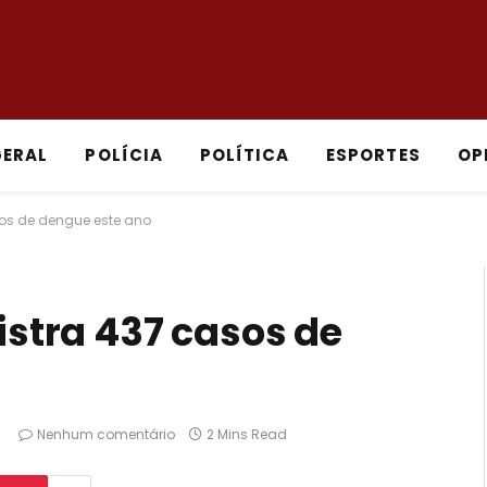
GERAL
POLÍCIA
POLÍTICA
ESPORTES
OP
asos de dengue este ano
gistra 437 casos de
Nenhum comentário
2 Mins Read