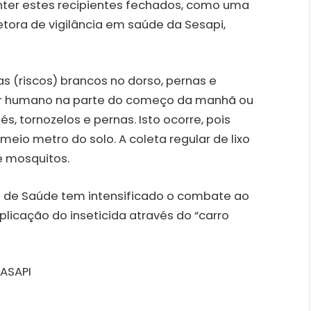
nter estes recipientes fechados, como uma
retora de vigilância em saúde da Sesapi,
 (riscos) brancos no dorso, pernas e
er humano na parte do começo da manhã ou
és, tornozelos e pernas. Isto ocorre, pois
io metro do solo. A coleta regular de lixo
e mosquitos.
al de Saúde tem intensificado o combate ao
licação do inseticida através do “carro
API