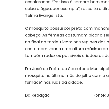
ensolaradas. “Por isso é sempre bom ma
caixa d’água, por exemplo”, ressalta a di
Telma Evangelista.
O mosquito possui cor preta com manchas
cabeça. As fêmeas costumam picar o s
no final da tarde. Picam nas regiões dos p
costumam voar a uma altura máxima de me
também reduz os possíveis criadouros d
Em José de Freitas, a Secretaria Municip
mosquito no último mês de julho com a ap
fumacê” nas ruas da cidade.
Da Redação Fonte: SAS