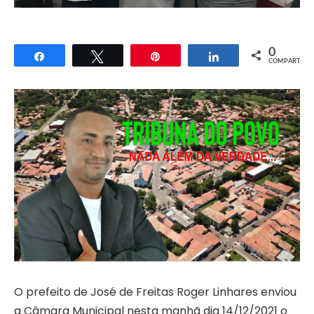
0
Compartilhar
Twittar
Pin
Compartilhar
COMPART.
O prefeito de José de Freitas Roger Linhares enviou
a Câmara Municipal nesta manhã dia 14/12/2021 o