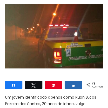
0
Compartilhar
Twittar
Pin
Compartilhar
COMPART.
Um jovem identificado apenas como Ruan Lucas
Pereira dos Santos, 20 anos de idade, vulgo