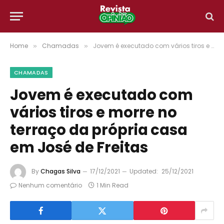
Home
Chamadas
Jovem é executado com vários tiros e morre no terraço da própria casa em José de Freitas
»
»
CHAMADAS
Jovem é executado com
vários tiros e morre no
terraço da própria casa
em José de Freitas
By
Chagas Silva
17/12/2021
Updated:
25/12/2021
Nenhum comentário
1 Min Read