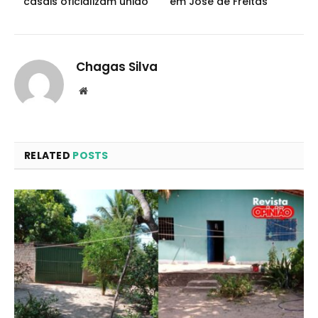
casais oficializam união
em José de Freitas
Chagas Silva
Website
RELATED
POSTS