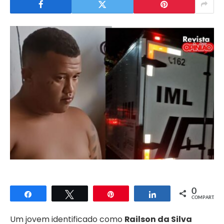
0
Compartilhar
Twittar
Pin
Compartilhar
COMPART.
Um jovem identificado como
Railson da Silva