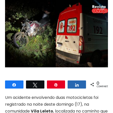
0
Compartilhar
Twittar
Pin
Compartilhar
COMPART.
Um acidente envolvendo duas motocicletas foi
registrado na noite deste domingo (17), na
comunidade
Vila Leleto
, localizada no caminho que