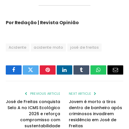
Por Redação | Revista Opinião
Acidente
acidente moto
josé de freitas
Facebook
Twitter
Pinterest
LinkedIn
Tumblr
WhatsApp
Email
PREVIOUS ARTICLE
NEXT ARTICLE
José de Freitas conquista
Jovem é morto a tiros
Selo A no ICMS Ecológico
dentro de banheiro após
2026 e reforça
criminosos invadirem
compromisso com
residência em José de
sustentabilidade
Freitas