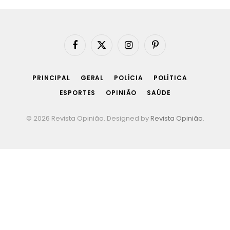
Facebook
X
Instagram
Pinterest
(Twitter)
PRINCIPAL
GERAL
POLÍCIA
POLÍTICA
ESPORTES
OPINIÃO
SAÚDE
© 2026 Revista Opinião. Designed by
Revista Opinião
.