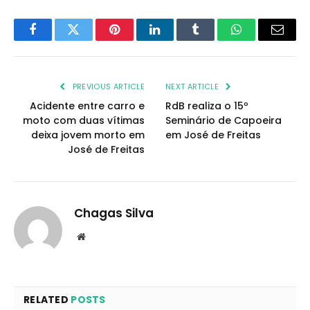
Facebook
Twitter
Pinterest
LinkedIn
Tumblr
WhatsApp
Email
PREVIOUS ARTICLE
NEXT ARTICLE
Acidente entre carro e
RdB realiza o 15º
moto com duas vítimas
Seminário de Capoeira
deixa jovem morto em
em José de Freitas
José de Freitas
Chagas Silva
Website
RELATED
POSTS