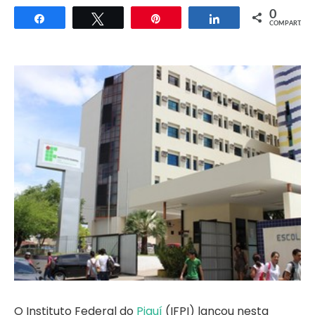
0
Compartilhar
Twittar
Pin
Compartilhar
COMPART.
O Instituto Federal do
Piauí
(IFPI) lançou nesta