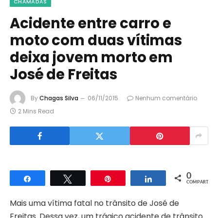
CHAMADAS
Acidente entre carro e
moto com duas vítimas
deixa jovem morto em
José de Freitas
By
Chagas Silva
06/11/2015
Nenhum comentário
2 Mins Read
0
Compartilhar
Twittar
Pin
Compartilhar
COMPART.
Mais uma vítima fatal no trânsito de José de
Freitas. Dessa vez, um trágico acidente de trânsito