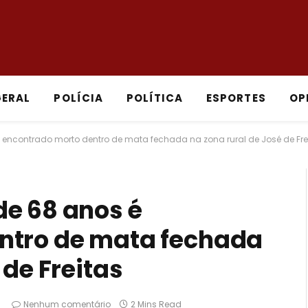
GERAL
POLÍCIA
POLÍTICA
ESPORTES
OP
encontrado morto dentro de mata fechada na zona rural de José de Fre
e 68 anos é
ntro de mata fechada
 de Freitas
Nenhum comentário
2 Mins Read