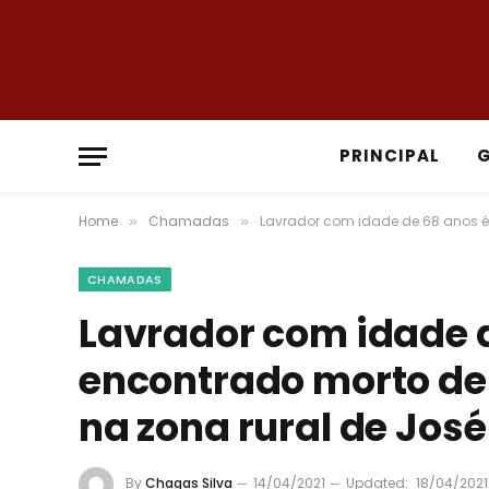
PRINCIPAL
Home
Chamadas
Lavrador com idade de 68 anos é 
»
»
CHAMADAS
Lavrador com idade d
encontrado morto de
na zona rural de José
By
Chagas Silva
14/04/2021
Updated:
18/04/2021