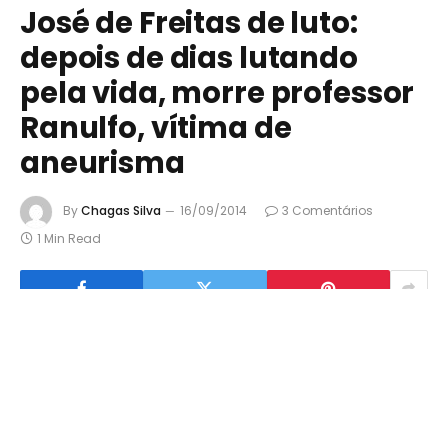
José de Freitas de luto:
depois de dias lutando
pela vida, morre professor
Ranulfo, vítima de
aneurisma
By
Chagas Silva
16/09/2014
3 Comentários
1 Min Read
0
Compartilhar
Twittar
Pin
Compartilhar
COMPART.
Morre em Teresina, onde estava internado há mais