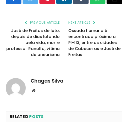
Facebook
Twitter
Pinterest
LinkedIn
Tumblr
WhatsApp
Email
PREVIOUS ARTICLE
NEXT ARTICLE
José de Freitas de luto:
Ossada humana é
depois de dias lutando
encontrada próximo a
pela vida, morre
PI-113, entre as cidades
professor Ranulfo, vítima
de Cabeceiras e José de
de aneurisma
Freitas
Chagas Silva
Website
RELATED
POSTS