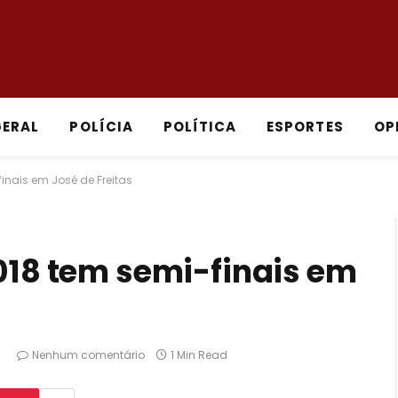
GERAL
POLÍCIA
POLÍTICA
ESPORTES
OP
inais em José de Freitas
2018 tem semi-finais em
8
Nenhum comentário
1 Min Read