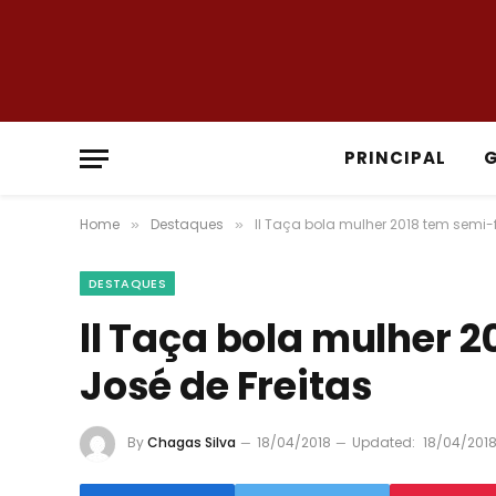
PRINCIPAL
Home
Destaques
ll Taça bola mulher 2018 tem semi-f
»
»
DESTAQUES
ll Taça bola mulher 
José de Freitas
By
Chagas Silva
18/04/2018
Updated:
18/04/201