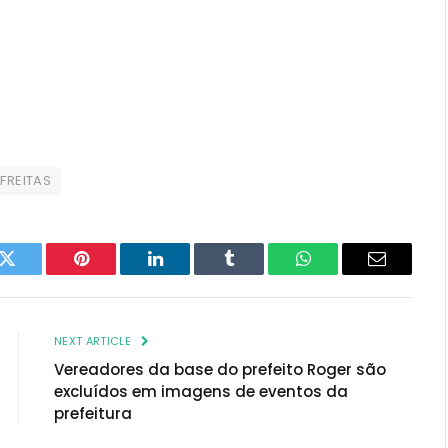
 FREITAS
k
Twitter
Pinterest
LinkedIn
Tumblr
WhatsApp
Email
NEXT ARTICLE
Vereadores da base do prefeito Roger são
excluídos em imagens de eventos da
prefeitura