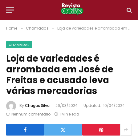
Home
Chamadas
Loja de variedades é arrombada em José de Freitas e acusado leva várias mercadorias
»
»
CHAMADAS
Loja de variedades é
arrombada em José de
Freitas e acusado leva
várias mercadorias
By
Chagas Silva
26/03/2024
Updated:
10/04/2024
Nenhum comentário
1 Min Read