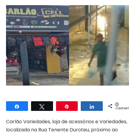
0
Compartilhar
Twittar
Pin
Compartilhar
COMPART.
Carlão Variedades, loja de acessórios e Variedades,
localizada na Rua Tenente Duroteu, próximo ao