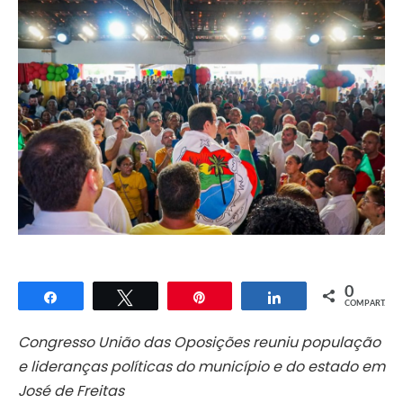
0
Compartilhar
Twittar
Pin
Compartilhar
COMPART.
Congresso União das Oposições reuniu população
e lideranças políticas do município e do estado em
José de Freitas