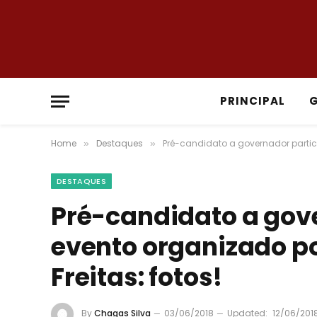
PRINCIPAL
Home
Destaques
Pré-candidato a governador partici
»
»
DESTAQUES
Pré-candidato a gov
evento organizado p
Freitas: fotos!
By
Chagas Silva
03/06/2018
Updated:
12/06/201