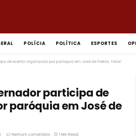
GERAL
POLÍCIA
POLÍTICA
ESPORTES
OP
pa de evento organizado por paróquia em José de Freitas: fotos!
ernador participa de
or paróquia em José de
8
Nenhum comentário
1 Min Read