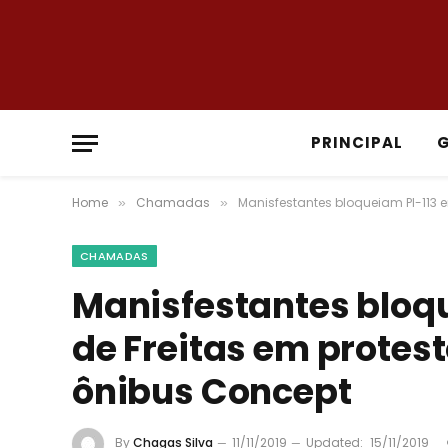
PRINCIPAL
Home
Chamadas
Manisfestantes bloqueiam PI-113 
»
»
CHAMADAS
Manisfestantes bloq
de Freitas em protes
ônibus Concept
By
Chagas Silva
11/11/2019
Updated:
15/11/2019