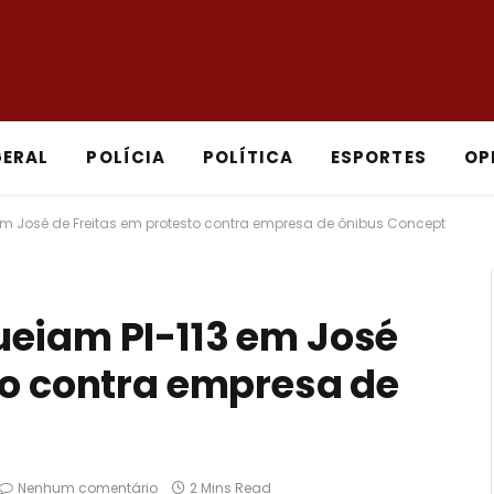
GERAL
POLÍCIA
POLÍTICA
ESPORTES
OP
em José de Freitas em protesto contra empresa de ônibus Concept
ueiam PI-113 em José
to contra empresa de
Nenhum comentário
2 Mins Read