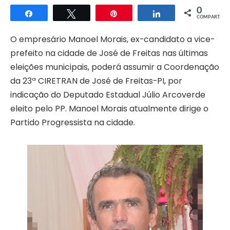
0
Compartilhar
Twittar
Pin
Compartilhar
COMPART.
O empresário Manoel Morais, ex-candidato a vice-
prefeito na cidade de José de Freitas nas últimas
eleições municipais, poderá assumir a Coordenação
da 23ª CIRETRAN de José de Freitas-PI, por
indicação do Deputado Estadual Júlio Arcoverde
eleito pelo PP. Manoel Morais atualmente dirige o
Partido Progressista na cidade.