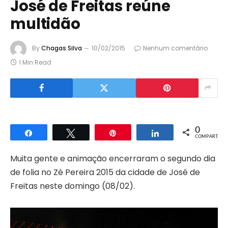
José de Freitas reúne
multidão
By
Chagas Silva
10/02/2015
Nenhum comentário
1 Min Read
0
Compartilhar
Twittar
Pin
Compartilhar
COMPART.
Muita gente e animação encerraram o segundo dia
de folia no Zé Pereira 2015 da cidade de José de
Freitas neste domingo (08/02).