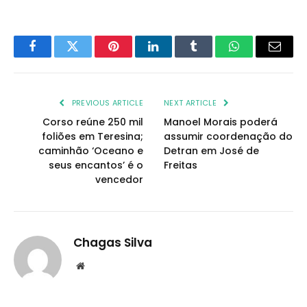
Facebook
Twitter
Pinterest
LinkedIn
Tumblr
WhatsApp
Email
PREVIOUS ARTICLE
NEXT ARTICLE
Corso reúne 250 mil
Manoel Morais poderá
foliões em Teresina;
assumir coordenação do
caminhão ‘Oceano e
Detran em José de
seus encantos’ é o
Freitas
vencedor
Chagas Silva
Website